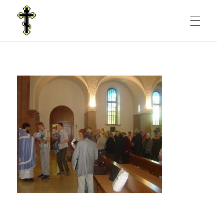
ГЛАВНАЯ СТРАНИЦА
Русский православный приход в Хемнице
Русский православный приход Рождества Пресвятой Богородицы в Хемнице
НОВОСТИ
БОГОСЛУЖЕНИЯ
О ПРИХОДЕ
Наша вера