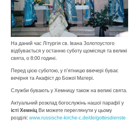
РУССКИЙ
Богослужения
Фотографии
DEUTSCH
Контакт
На даний час Літургія св. Івана Золотоустого
відбувається у останню суботу щомісяця та великі
О приходе
ENGLISH
свята, o 8:00 годині.
Перед цією суботою, у п’ятницю ввечері буває
вечірня та Акафіст до Божої Матері.
УКРАЇНСЬКА
Служби бувають у Хемницу також на великі свята.
Актуальний розклад богослужінь нашої парафії у
істі Хемніц
Ви можете переглянути у цьому
розділі:
www.russische-kirche-c.de/de/gottesdienste