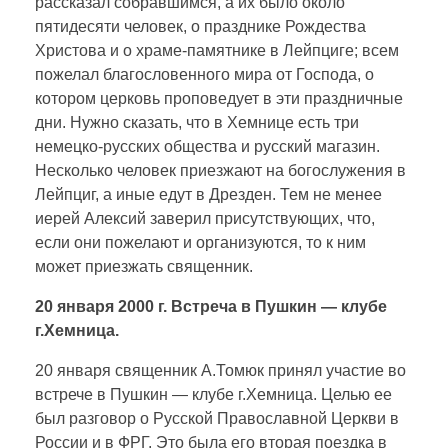
рассказал собравшимся, а их было около
пятидесяти человек, о празднике Рождества
Христова и о храме-памятнике в Лейпциге; всем
пожелал благословенного мира от Господа, о
котором церковь проповедует в эти праздничные
дни. Нужно сказать, что в Хемнице есть три
немецко-русских общества и русский магазин.
Несколько человек приезжают на богослужения в
Лейпциг, а иные едут в Дрезден. Тем не менее
иерей Алексий заверил присутствующих, что,
если они пожелают и организуются, то к ним
может приезжать священник.
20 января 2000 г. Встреча в Пушкин — клубе
г.Хемница.
20 января священник А.Томюк принял участие во
встрече в Пушкин — клубе г.Хемница. Целью ее
был разговор о Русской Православной Церкви в
России и в ФРГ. Это была его вторая поездка в