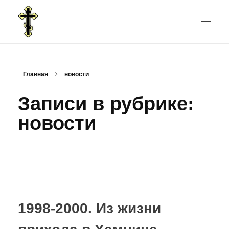
ГЛАВНАЯ СТРАНИЦА
Русский православный приход в Хемнице
Русский православный приход Рождества Пресвятой Богородицы в Хемнице
Главная
новости
Записи в рубрике:
НОВОСТИ
новости
БОГОСЛУЖЕНИЯ
О ПРИХОДЕ
1998-2000. Из жизни
Наша вера