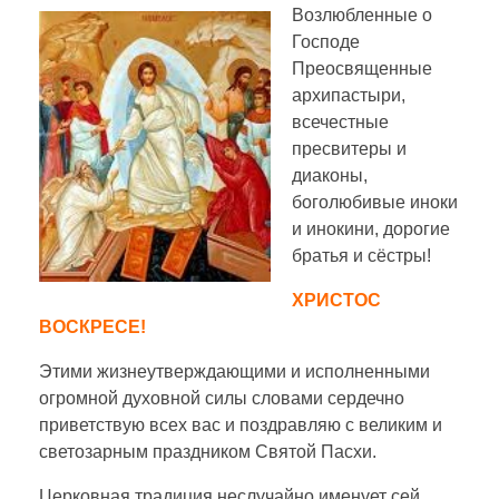
Возлюбленные о
Господе
Преосвященные
архипастыри,
всечестные
пресвитеры и
диаконы,
боголюбивые иноки
и инокини, дорогие
братья и сёстры!
ХРИСТОС
ВОСКРЕСЕ!
Этими жизнеутверждающими и исполненными
огромной духовной силы словами сердечно
приветствую всех вас и поздравляю с великим и
светозарным праздником Святой Пасхи.
Церковная традиция неслучайно именует сей