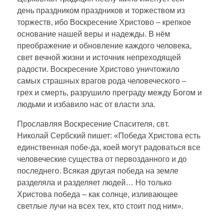
день праздником праздников и торжеством из
торжеств, ибо Воскресение Христово – крепкое
основание нашей веры и надежды. В нём
преображение и обновление каждого человека,
свет вечной жизни и источник непреходящей
радости. Воскресение Христово уничтожило
самых страшных врагов рода человеческого –
грех и смерть, разрушило преграду между Богом и
людьми и избавило нас от власти зла.
Прославляя Воскресение Спасителя, свт.
Николай Сербский пишет: «Победа Христова есть
единственная побе-да, коей могут радоваться все
человеческие существа от первозданного и до
последнего. Всякая другая победа на земле
разделяла и разделяет людей… Но только
Христова победа – как солнце, изливающее
светлые лучи на всех тех, кто стоит под ним».