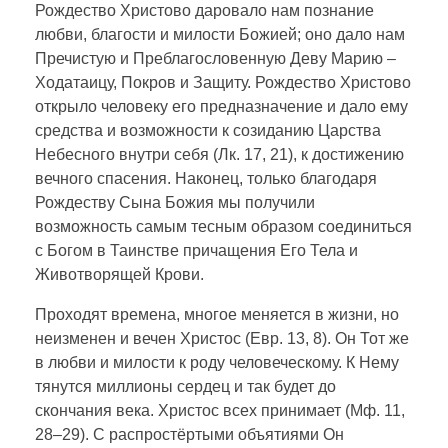
Рождество Христово даровало нам познание
любви, благости и милости Божией; оно дало нам
Пречистую и Преблагословенную Деву Марию –
Ходатаицу, Покров и Защиту. Рождество Христово
открыло человеку его предназначение и дало ему
средства и возможности к созиданию Царства
Небесного внутри себя (Лк. 17, 21), к достижению
вечного спасения. Наконец, только благодаря
Рождеству Сына Божия мы получили
возможность самым тесным образом соединиться
с Богом в Таинстве причащения Его Тела и
Животворящей Крови.
Проходят времена, многое меняется в жизни, но
неизменен и вечен Христос (Евр. 13, 8). Он Тот же
в любви и милости к роду человеческому. К Нему
тянутся миллионы сердец и так будет до
скончания века. Христос всех принимает (Мф. 11,
28–29). С распростёртыми объятиями Он