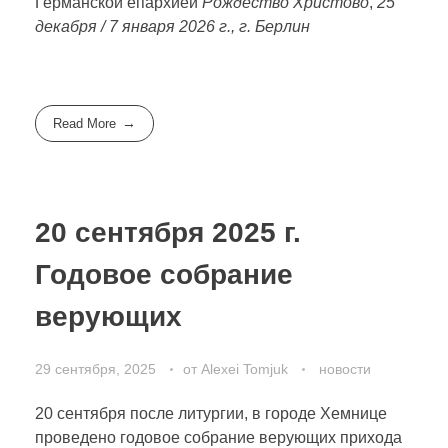
Германской епархией
Рождество Христово
,
25
декабря / 7 января 2026 г., г. Берлин
Read More
20 сентября 2025 г.
Годовое собрание
верующих
29 сентября, 2025
от
Alexei Tomjuk
новости
20 сентября после литургии, в городе Хемнице
проведено годовое собрание верующих прихода