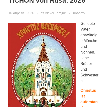
TICHON von Rusa, 2026
РУССКИЙ
Богослужения
10 апреля, 2026
от
Alexei Tomjuk
новости
Фотографии
DEUTSCH
Geliebte
Väter,
Контакт
ehrwürdig
e Mönche
О приходе
ENGLISH
und
Nonnen,
liebe
УКРАЇНСЬКА
Brüder
und
Schwester
n!
Christus
ist
auferstan