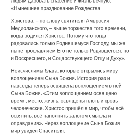
людям даровать спасение и жизнь вечную.
«Нынешнее празднование Рождества
Христова, – по слову святителя Амвросия
Медиоланского, – выше торжества того времени,
когда родился Христос. Потому что тогда
радовались только Родившемуся Господу, мы же
ныне прославляем Его не только Родившегося, но
и Воскресшего, и Соцарствующего Отцу и Духу».
Неисчислимы блага, которые открылись миру
воплощением Сына Божия. История раз и
навсегда теперь освящена воплощением в ней
Сына Божия. «Этим воплощением освящено
время, место, жизнь, освящены плоть и кровь
человеческие. Христос пришёл в мир, чтобы всё
освятить, всё наполнить залогом смысла и
оправдания». Через воплощение Сына Божия
мир увидел Спасителя.