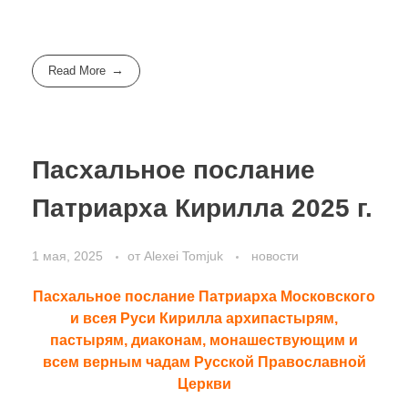
Read More
Пасхальное послание
Патриарха Кирилла 2025 г.
1 мая, 2025
от
Alexei Tomjuk
новости
Пасхальное послание Патриарха Московского
и всея Руси Кирилла архипастырям,
пастырям, диаконам, монашествующим и
всем верным чадам Русской Православной
Церкви