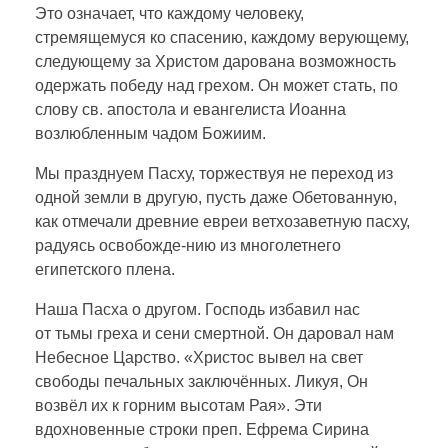
Это означает, что каждому человеку,
стремящемуся ко спасению, каждому верующему,
следующему за Христом дарована возможность
одержать победу над грехом. Он может стать, по
слову св. апостола и евангелиста Иоанна
возлюбленным чадом Божиим.
Мы празднуем Пасху, торжествуя не переход из
одной земли в другую, пусть даже Обетованную,
как отмечали древние евреи ветхозаветную пасху,
радуясь освобожде-нию из многолетнего
египетского плена.
Наша Пасха о другом. Господь избавил нас
от тьмы греха и сени смертной. Он даровал нам
Небесное Царство. «Христос вывел на свет
свободы печальных заключённых. Ликуя, Он
возвёл их к горним высотам Рая». Эти
вдохновенные строки преп. Ефрема Сирина