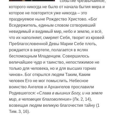
событие чрезвычайное,
которого никогда не было от начала бытия мира и
которое не повторится уже никогда – это
празднуемое ныне Рождество Христово. «Бог
Вседержитель, единым словом сотворивший
невидимый и видимый мир, небо и землю, и всё,
что их наполняет, смиряет Себя, творит из кровей
Преблагословенной Девы Марии Себе плоть,
рождается в вертепе, полагается в яслях
беспомощным Младенцем. Совершилось
величайшее чудо и таинство, непостижимое не
только для человека, но и для высших горних
чинов». Бог открылся людям Таким, Каким
человек Его не мог помыслить. Небесное
воинство Ангелов и Архангелов прославили
Родившегося:
«Слава в вышних Богу, и на земле
мир, в человецех благоволение»
(Лк. 2, 14),
возвещая людям великую благочестия тайну (1
Тим. 3, 16).