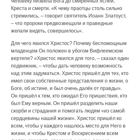
человеку низвела Бога до смиренных яслей,
Креста и смерти. «К чему праотцы столь сильно
стремились, – говорит святитель Иоанн Златоуст,
– что пророки предвозвещали и праведные
желали видеть, совершилось».
Для чего явился Христос? Почему беспомощным
младенцем Он положен в убогом Вифлеемском
вертепе? «Христос явился для того, – сказал один
подвижник, – чтобы дать человеку возможность
над этим задуматься. Христос пришёл для тех, кто
имел свои собственные представления о жизни, о
Боге, об истине, и был очень далёк от правды».
Он пришёл к тем, кто ожидал Его пришествия, кто
был Ему верным. Он пришёл разделить наши
скорби и страдания и помогать людям «из самой
сердцевины нашей жизни». Христос пришёл ко
всем, чтобы у каждого нашлось место для Него в
жизни, и чтобы Крестом и Воскресением всем