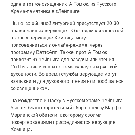
один и тот же священник, А.Томюк, из Русского
Храма-памятника в г.Лейпциге.
Ныне, за обычной литургией присутствует 20-30
православных верующих. К беседам «воскресной
школы» верующие Хемница могут
присоединиться в онлайн-режиме, через
программу ВаттсАпп. Также, прот. А.Томюк
привозит из Лейпцига для раздачи или чтения
Св.Писание и книги по теме культуры и русской
духовности. Во время службы верующие могут
взять книги для духовного чтения или пообщаться
со священником.
На Рождество и Пасху в Русском храме Лейпцига
бывает благотворительный сбор в пользу Марфо-
Мариинской обители, к которому своими
пожертвованиями присоединяются верующие
Хемница.