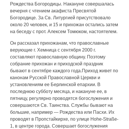
Рождества Богородицы. Накануне совершалась
вечерня с чтением акафиста Пресвятой
Богородице. За Св. Литургией присутствовало
около 20 человек, и 15 и прихожан остались затем
на беседу с прот. Алексем Томюком, настоятелем.
Он рассказал прихожанам, что православные
верующие г. Хемница с сентября 2000 г.
составляют православную общину. Поэтому
собрание прихожан и приходской праздник
бывают в сентябре каждого года.Приход живет по
канонам Русской Православной Церкви и
установлениям ее Берлинской епархии. В
последнюю субботу месяца, и накануне ее, в
пятницу, регулярно проводятся богослужения и
совершаются Св. Таинства. Службы бывают на
большие, например — Рождества или Пасхи. Их
проводят в Пропстайкирхе, по улице Hohe-Straße-
1, в центре города. Совершает богослужения