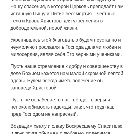
Чашу спасения, в которой Церковь преподаёт нам
истинную Пищу и Питие бессмертия – честные
Тело и Кровь Христовы для укрепления в
добродетельной, новой жизни.
Укрепившись этой благодатью будем неустанно и
неумолчно прославлять Господа делами любви и
милосердия, являя себя Его верными учениками.
Пусть наше стремление к добру и совершенству в
деле Божием кажется нам малой скромной лептой
вдовы. Будем всегда иметь попечение об
заповеди Христовой.
Пусть не ослабевает в нас твёрдость веры и
непоколебимость надежды, зная, что труд наш
пред Господом не напрасный.
Воздадим хвалу и славу Воскресшему Спасителю
и друг друга обнимем с любовью, поделимся