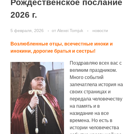
Рождественское послание
2026 г.
5 февраля, 2026
от
Alexei Tomjuk
новости
Возлюбленные отцы, всечестные иноки и
инокини, дорогие братья и сестры!
Поздравляю всех вас с
великим праздником.
Много событий
запечатлела история на
своих страницах и
передала человечеству
на память и в
назидание на все
времена. Но есть в
истории человечества