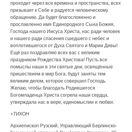
проходит через все времена и пространства, всех
призывает к Себе и радуется человеческому
обращению. Да будет благословенно и
прославленно имя Единородного Сына Божия,
Господа нашего Иисуса Христа, нас ради человек
и нашего ради спасения сшедшего с небес и
воплотившегося от Духа Святого и Марии Девы!
Ещё раз поздравляю всех вас с великим
праздником Рождества Христова! Пусть все
помыслы наши в эти святые дни, освящённые
пришествием в мир Бога, будут заняты тем
великим делом, которое совершил Господь.
Желаю, чтобы благодать Родившегося
Богомладенца Христа согрела наши сердца,
утверждала нас в вере, единомыслии и любви.
+ТИХОН
Архиепископ Рузский, Управляющий Берлинско-