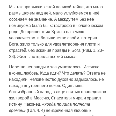
Мы так привыкли к этой великой тайне, что мало
размышляем над ней, мало углубляемся в неё,
осознаём её значение. А между тем без неё
неминуема была бы катастрофа в человеческом
роде. До пришествия Христа на землю
человечество, в большинстве своём, потеряв
Бога, жило только для удовлетворения плоти и
страстей, без искания правды и Бога (Рим. 1, 23–
28). Жизнь потеряла всякий смысл.
Царство неправды и зла умножалось. Иссякла
вконец любовь. Куда идти? Что делать? Ответа не
находили. Человечество духовно задыхалось, не
находя внутреннего покоя. Один лишь
богоизбранный народ в лице святых праведников
жил верой в Мессию, Спасителя мира и хранил
истину. Наконец,
«когда пришла
полнота
времён»
(Гал. 4, 4) неизреченная любовь к