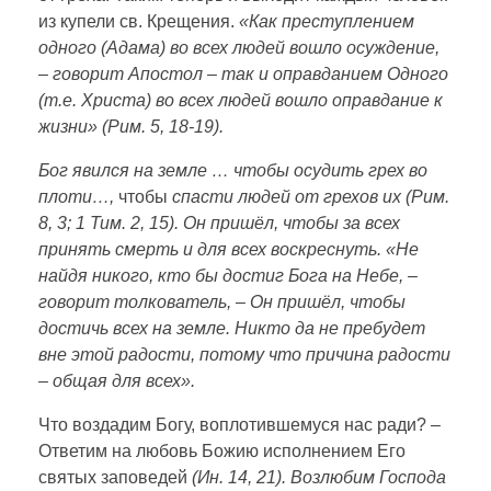
из купели св. Крещения.
«Как преступлением
одного (Адама) во всех людей вошло осуждение,
– говорит Апостол – так и
оправданием Одного
(т.е. Христа) во всех людей вошло оправдание к
жизни» (Рим.
5, 18-19).
Бог явился на земле … чтобы осудить грех
во
плоти…,
чтобы
спасти людей от грехов их (Рим.
8, 3; 1 Тим. 2, 15). Он пришёл,
чтобы за всех
принять смерть и для всех воскреснуть. «Не
найдя никого, кто
бы достиг Бога на Небе, –
говорит толкователь, – Он пришёл, чтобы
достичь
всех на земле. Никто да не пребудет
вне этой радости, потому что причина
радости
– общая для всех».
Что воздадим Богу, воплотившемуся нас ради? –
Ответим на любовь Божию исполнением Его
святых заповедей
(Ин. 14, 21). Возлюбим Господа