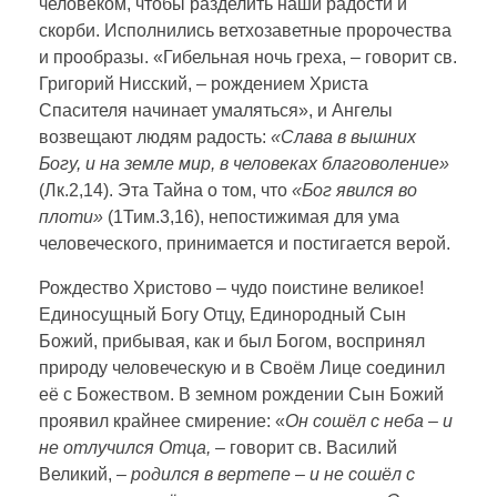
человеком, чтобы разделить наши радости и
скорби. Исполнились ветхозаветные пророчества
и прообразы. «Гибельная ночь греха, – говорит св.
Григорий Нисский, – рождением Христа
Спасителя начинает умаляться», и Ангелы
возвещают людям радость:
«Слава в
вышних
Богу, и на земле мир, в человеках благоволение»
(Лк.2,14). Эта Тайна о том, что
«Бог
явился во
плоти»
(1Тим.3,16), непостижимая для ума
человеческого, принимается и постигается верой.
Рождество Христово – чудо поистине великое!
Единосущный Богу Отцу, Единородный Сын
Божий, прибывая, как и был Богом, воспринял
природу человеческую и в Своём Лице соединил
её с Божеством. В земном рождении Сын Божий
проявил крайнее смирение: «
Он сошёл с неба – и
не отлучился Отца, –
говорит св. Василий
Великий,
– родился в вертепе – и не сошёл с