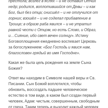
престола; возлёг в яслях – и не оставил Отчих
недр; родился, воплотившийся от Девы – и как
Бог, был без отца; снисшёл – и не отлучился от
горних; взошёл – и не соделал прибавление в
Троице; в образе раба явился – и не утратил
равной чести с Отцом, но есть Слово, и Образ,
и…Сияние, ибо свет вечен солнцу
». Истину
Боговоплощения ежедневно воспевает Церковь
за богослужением:
«Бог Господь и явися нам,
благословен грядый во имя Господне».
Какая же была цель рождения на земле Сына
Божия?
Ответ мы находим в Символе нашей веры и Св.
Писании. Сын Божий воплотился, чтобы
обновить, воссоздать падшее человеческое
естество в том виде, в каком был создан первый
человек, Адам: чистым, совершенным, свободным
от греха. Таким теперь и выходит каждый человек