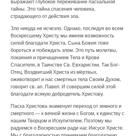
выражают глубокое переживание пасхальной
тайны. Это тайна спасения человека,
страдающего от действия зла.
Зло никуда не исчезло. Однако, последуя во всем
Воскресшему Христу, мы имеем возможность
силой благодати Христа, Сына Божия тоже
бороться и побеждать злом. Это путь молитвы,
покаяния и причащением Тела и Крови
Спасителя, в Таинстве Св. Евхаристии. Так Бог-
Отец, Воздвигший Христа из мёртвых,
оживотворит и нас смертных тела Своим Духом,
говорит св. ап. Павел. И совершим силой этой
благодати всякую добродетель Христову.
Пасха Христова знаменует переход от земного и
смертного — к вечной жизни с Богом, к единству с
нашим Творцом и Искупителем. Поэтому мы
радуемся о Воскресшем ради нас Иисусе Христе.
Мы с благодарностью принимаем благодатную