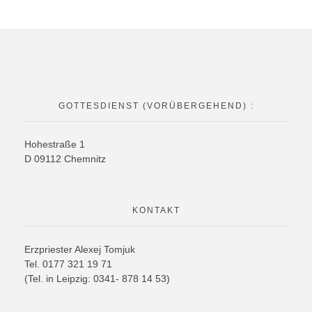
РУССКИЙ
Gottesdienste
Fotogalerie
DEUTSCH
Kontakt
GOTTESDIENST (VORÜBERGEHEND) :
Kirchengemeinde
ENGLISH
Hohestra
ß
e
1
Russische Orthodoxe Kirche
D
09112
Chemnitz
Russische Orthodoxe Kirche in Deutschland
УКРАЇНСЬКА
KONTAKT
Erzpriester Alexej Tomjuk
Tel
. 0177 321 19 71
(Tel. in Leipzig: 0341- 878 14 53)