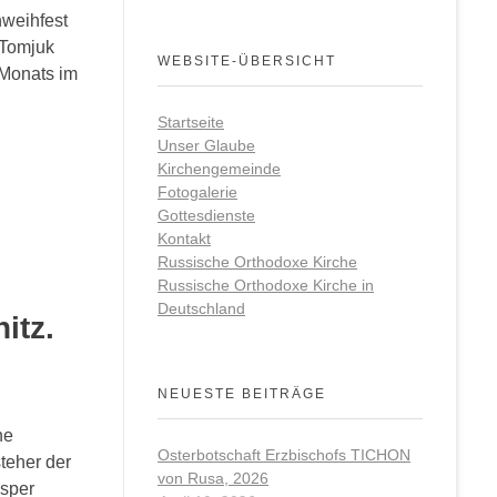
hweihfest
.Tomjuk
WEBSITE-ÜBERSICHT
s Monats im
Startseite
Unser Glaube
Kirchengemeinde
Fotogalerie
Gottesdienste
Kontakt
Russische Orthodoxe Kirche
Russische Orthodoxe Kirche in
Deutschland
itz.
NEUESTE BEITRÄGE
ne
Osterbotschaft Erzbischofs TICHON
teher der
von Rusa, 2026
esper