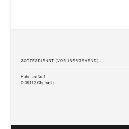
GOTTESDIENST (VORÜBERGEHEND) :
Hohestra
ß
e
1
D
09112
Chemnitz