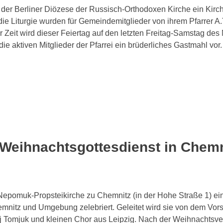
der Berliner Diözese der Russisch-Orthodoxen Kirche ein Kirc
 die Liturgie wurden für Gemeindemitglieder von ihrem Pfarrer A
Zur Zeit wird dieser Feiertag auf den letzten Freitag-Samstag de
e aktiven Mitglieder der Pfarrei ein brüderliches Gastmahl vor.
 Weihnachtsgottesdienst in Chemn
Nepomuk-Propsteikirche zu Chemnitz (in der Hohe Straße 1) ei
nitz und Umgebung zelebriert. Geleitet wird sie von dem Vors
j Tomjuk und kleinen Chor aus Leipzig. Nach der Weihnachtsv